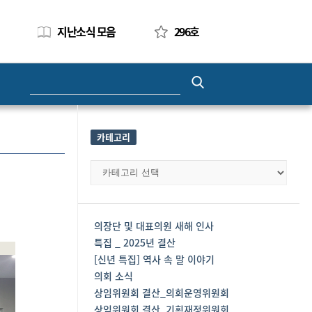
지난소식 모음
296호
Search
for:
카테고리
카
테
고
리
의장단 및 대표의원 새해 인사
특집 _ 2025년 결산
[신년 특집] 역사 속 말 이야기
의회 소식
상임위원회 결산_의회운영위원회
상임위원회 결산_기획재정위원회