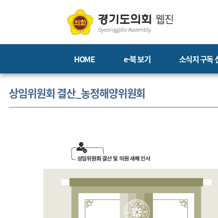
HOME
e-북 보기
소식지 구독 
상임위원회 결산_농정해양위원회