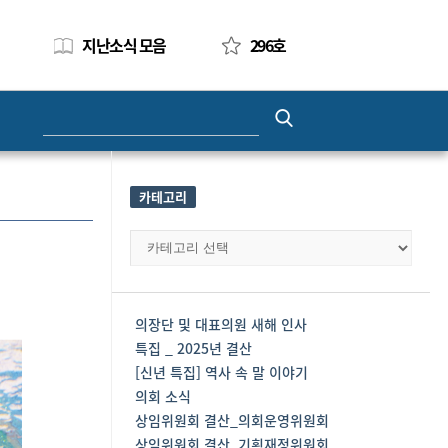
지난소식 모음
296호
Search
for:
카테고리
카
테
고
리
의장단 및 대표의원 새해 인사
특집 _ 2025년 결산
[신년 특집] 역사 속 말 이야기
의회 소식
상임위원회 결산_의회운영위원회
상임위원회 결산_기획재정위원회