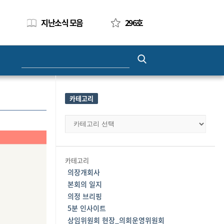
지난소식 모음
296호
Search
for:
카테고리
카
테
고
리
카테고리
의장개회사
본회의 일지
의정 브리핑
5분 인사이트
상임위원회 현장_의회운영위원회