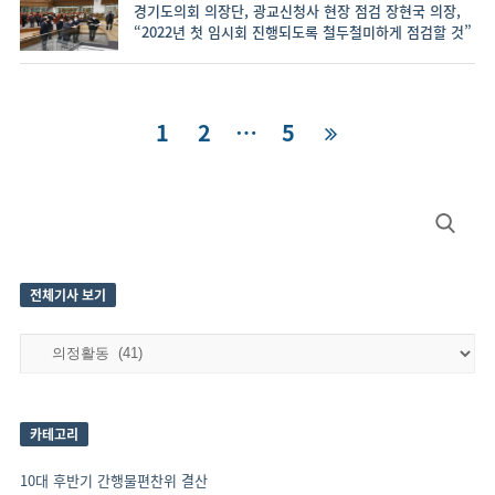
경기도의회 의장단, 광교신청사 현장 점검 장현국 의장,
“2022년 첫 임시회 진행되도록 철두철미하게 점검할 것”
글
Page
1
Page
2
…
Page
5
내
비
Site
Search
게
Sidebar
for:
이
션
전체기사 보기
전
체
기
사
보
카테고리
기
10대 후반기 간행물편찬위 결산