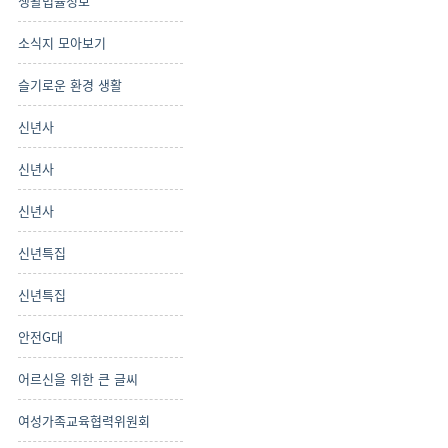
생활법률정보
소식지 모아보기
슬기로운 환경 생활
신년사
신년사
신년사
신년특집
신년특집
안전G대
어르신을 위한 큰 글씨
여성가족교육협력위원회