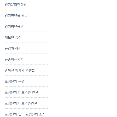
경기문화한마당
경기천년을 담다
경기청년공간
계묘년 특집
공감과 상생
공존하는의회
광복절 행사와 의원들
교섭단체 논평
교섭단체 대표의원 연설
교섭단체 대표의원연설
교섭단체 및 비교섭단체 소식