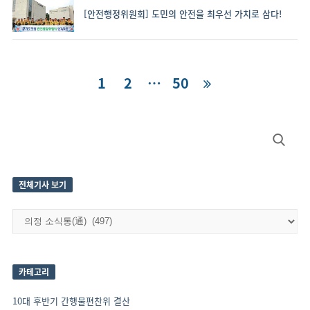
[안전행정위원회] 도민의 안전을 최우선 가치로 삼다!
글
Page
1
Page
2
…
Page
50
내
비
Site
Search
게
Sidebar
for:
이
션
전체기사 보기
전
체
기
사
보
카테고리
기
10대 후반기 간행물편찬위 결산