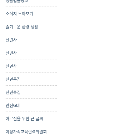
생활법률정보
소식지 모아보기
슬기로운 환경 생활
신년사
신년사
신년사
신년특집
신년특집
안전G대
어르신을 위한 큰 글씨
여성가족교육협력위원회