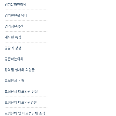
경기문화한마당
경기천년을 담다
경기청년공간
계묘년 특집
공감과 상생
공존하는의회
광복절 행사와 의원들
교섭단체 논평
교섭단체 대표의원 연설
교섭단체 대표의원연설
교섭단체 및 비교섭단체 소식