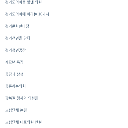
경기도의회를 빛낸 의원
경기도의회에 바라는 10가지
경기문화한마당
경기천년을 담다
경기청년공간
계묘년 특집
공감과 상생
공존하는의회
광복절 행사와 의원들
교섭단체 논평
교섭단체 대표의원 연설