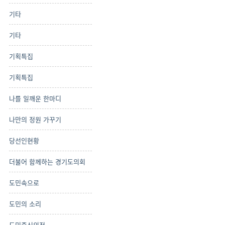
기타
기타
기획특집
기획특집
나를 일깨운 한마디
나만의 정원 가꾸기
당선인현황
더불어 함께하는 경기도의회
도민속으로
도민의 소리
도민중신의정