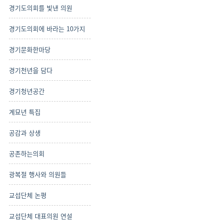
경기도의회를 빛낸 의원
경기도의회에 바라는 10가지
경기문화한마당
경기천년을 담다
경기청년공간
계묘년 특집
공감과 상생
공존하는의회
광복절 행사와 의원들
교섭단체 논평
교섭단체 대표의원 연설