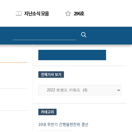
지난소식 모음
296호
Search
for:
Site
Search
Sidebar
for:
전체기사 보기
전
체
기
사
보
카테고리
기
10대 후반기 간행물편찬위 결산