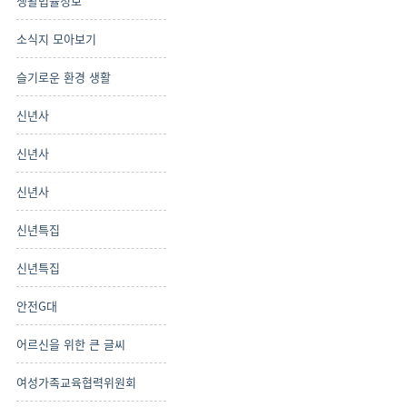
생활법률정보
소식지 모아보기
슬기로운 환경 생활
신년사
신년사
신년사
신년특집
신년특집
안전G대
어르신을 위한 큰 글씨
여성가족교육협력위원회