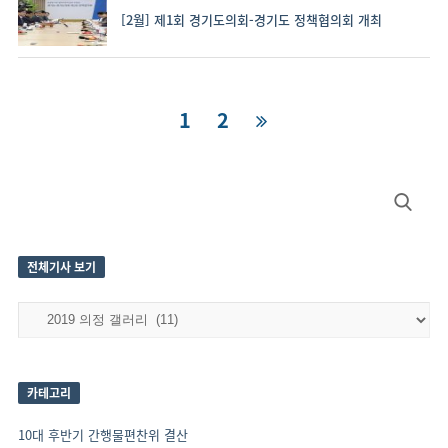
[2월] 제1회 경기도의회-경기도 정책협의회 개최
글
Page
1
Page
2
내
비
Site
Search
게
Sidebar
for:
이
션
전체기사 보기
전
체
기
사
보
카테고리
기
10대 후반기 간행물편찬위 결산