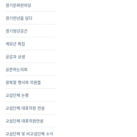
경기문화한마당
경기천년을 담다
경기청년공간
계묘년 특집
공감과 상생
공존하는의회
광복절 행사와 의원들
교섭단체 논평
교섭단체 대표의원 연설
교섭단체 대표의원연설
교섭단체 및 비교섭단체 소식