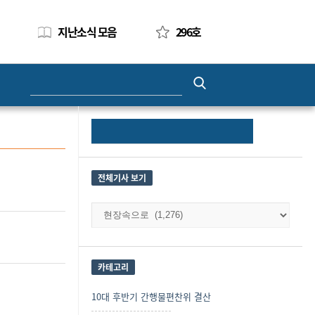
지난소식 모음
296호
Search
for:
Site
Search
Sidebar
for:
전체기사 보기
전
체
기
사
보
카테고리
기
10대 후반기 간행물편찬위 결산