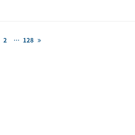
ge
Page
2
…
Page
128