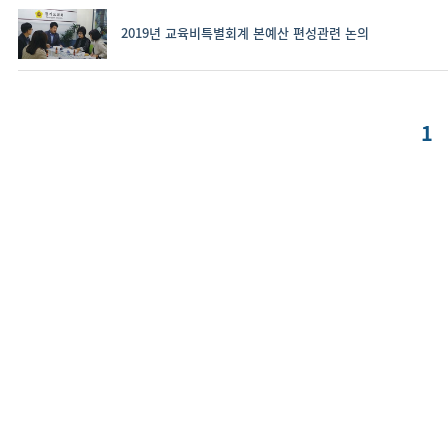
2019년 교육비특별회계 본예산 편성관련 논의
글
Pa
1
내
비
게
이
션