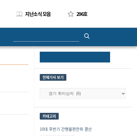
지난소식 모음
296호
Search
for:
Site
Search
Sidebar
for:
전체기사 보기
전
체
기
사
보
카테고리
기
10대 후반기 간행물편찬위 결산