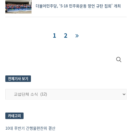
더불어민주당, ‘5·18 민주화운동 망언 규탄 집회’ 개최
글
Page
1
Page
2
내
비
Site
Search
게
Sidebar
for:
이
션
전체기사 보기
전
체
기
사
보
카테고리
기
10대 후반기 간행물편찬위 결산