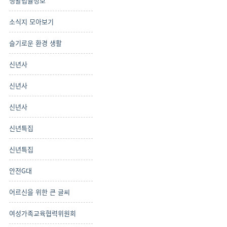
생활법률정보
소식지 모아보기
슬기로운 환경 생활
신년사
신년사
신년사
신년특집
신년특집
안전G대
어르신을 위한 큰 글씨
여성가족교육협력위원회