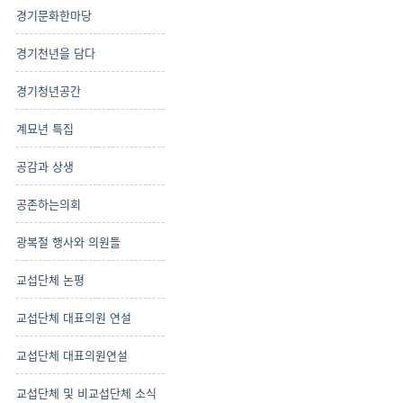
경기문화한마당
경기천년을 담다
경기청년공간
계묘년 특집
공감과 상생
공존하는의회
광복절 행사와 의원들
교섭단체 논평
교섭단체 대표의원 연설
교섭단체 대표의원연설
교섭단체 및 비교섭단체 소식