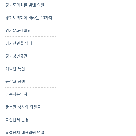
경기도의회를 빛낸 의원
경기도의회에 바라는 10가지
경기문화한마당
경기천년을 담다
경기청년공간
계묘년 특집
공감과 상생
공존하는의회
광복절 행사와 의원들
교섭단체 논평
교섭단체 대표의원 연설