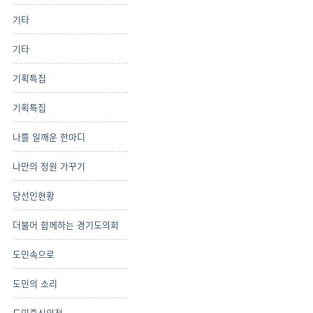
기타
기타
기획특집
기획특집
나를 일깨운 한마디
나만의 정원 가꾸기
당선인현황
더불어 함께하는 경기도의회
도민속으로
도민의 소리
도민중신의정