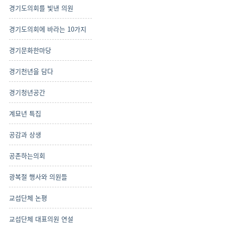
경기도의회를 빛낸 의원
경기도의회에 바라는 10가지
경기문화한마당
경기천년을 담다
경기청년공간
계묘년 특집
공감과 상생
공존하는의회
광복절 행사와 의원들
교섭단체 논평
교섭단체 대표의원 연설