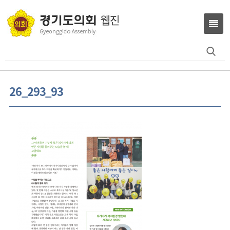
Search
for:
26_293_93