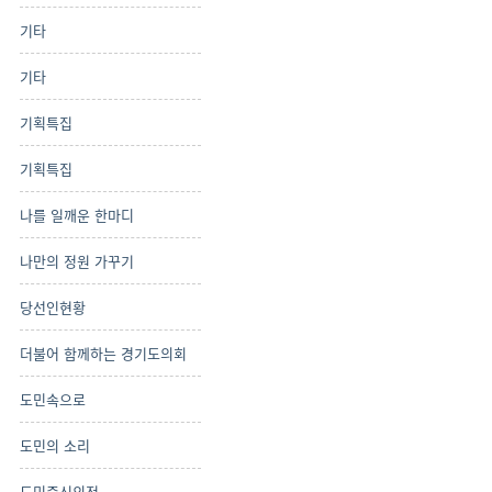
기타
기타
기획특집
기획특집
나를 일깨운 한마디
나만의 정원 가꾸기
당선인현황
더불어 함께하는 경기도의회
도민속으로
도민의 소리
도민중신의정