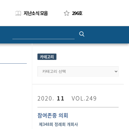
지난소식 모음
296호
Search
for:
카테고리
카
테
고
리
2020.
11
VOL.249
참여존중 의회
제348회 정례회 개회사