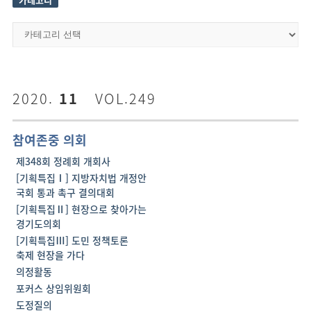
카
테
고
리
2020.
11
VOL.249
참여존중 의회
제348회 정례회 개회사
[기획특집Ⅰ] 지방자치법 개정안
국회 통과 촉구 결의대회
[기획특집Ⅱ] 현장으로 찾아가는
경기도의회
[기획특집Ⅲ] 도민 정책토론
축제 현장을 가다
의정활동
포커스 상임위원회
도정질의