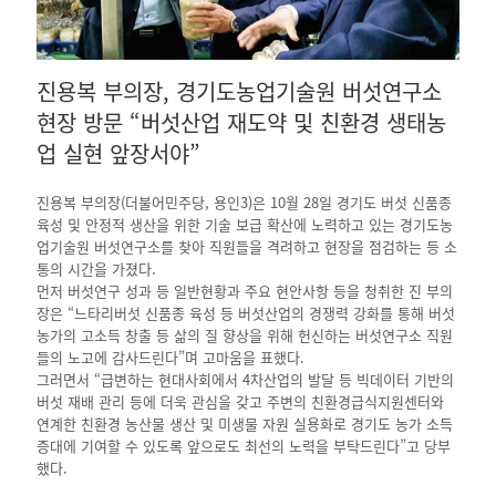
진용복 부의장, 경기도농업기술원 버섯연구소
현장 방문 “버섯산업 재도약 및 친환경 생태농
업 실현 앞장서야”
진용복 부의장(더불어민주당, 용인3)은 10월 28일 경기도 버섯 신품종
육성 및 안정적 생산을 위한 기술 보급 확산에 노력하고 있는 경기도농
업기술원 버섯연구소를 찾아 직원들을 격려하고 현장을 점검하는 등 소
통의 시간을 가졌다.
먼저 버섯연구 성과 등 일반현황과 주요 현안사항 등을 청취한 진 부의
장은 “느타리버섯 신품종 육성 등 버섯산업의 경쟁력 강화를 통해 버섯
농가의 고소득 창출 등 삶의 질 향상을 위해 헌신하는 버섯연구소 직원
들의 노고에 감사드린다”며 고마움을 표했다.
그러면서 “급변하는 현대사회에서 4차산업의 발달 등 빅데이터 기반의
버섯 재배 관리 등에 더욱 관심을 갖고 주변의 친환경급식지원센터와
연계한 친환경 농산물 생산 및 미생물 자원 실용화로 경기도 농가 소득
증대에 기여할 수 있도록 앞으로도 최선의 노력을 부탁드린다”고 당부
했다.