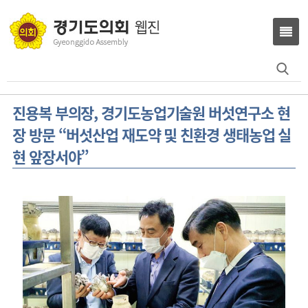
Search
for:
진용복 부의장, 경기도농업기술원 버섯연구소 현
장 방문 “버섯산업 재도약 및 친환경 생태농업 실
현 앞장서야”