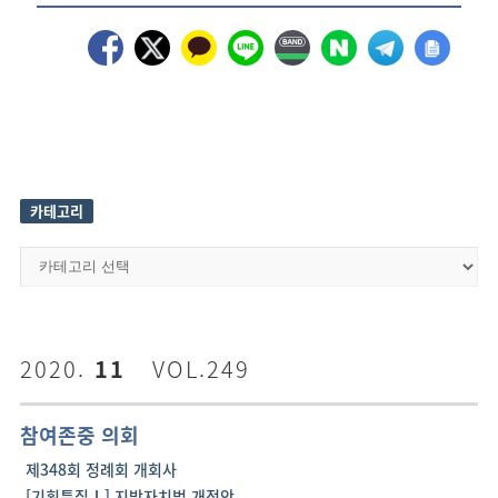
카테고리
카
테
고
리
2020.
11
VOL.249
참여존중 의회
제348회 정례회 개회사
[기획특집Ⅰ] 지방자치법 개정안