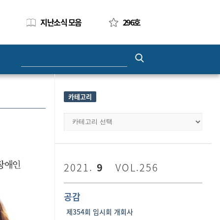
지난소식 모음
296호
Search
for:
카테고리
카
테
고
리
2021.
9
VOL.256
공감
제354회 임시회 개회사