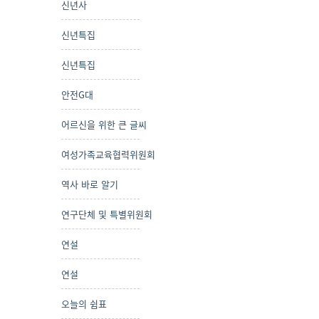
신년사
신년특집
신년특집
안전G대
어르신을 위한 큰 글씨
여성가족교육협력위원회
역사 바로 알기
연구단체 및 특별위원회
연설
연설
오늘의 쉼표