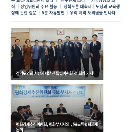
는 교섭·비교섭단체 소식
연구단체 소식
지역상담소 소
｜
｜
식
｜
상임위원회 주요 활동
｜
정책토론 대축제
｜
도정과 교육행
정에 관한 질문
｜
5분 자유발언
｜
우리 지역 도의원을 만나다
경기도의회 지방자치분권 특별위원회 첫 회의 가져
평화경제추진위원회, 평화부지사와 남북교류협력과제
논의