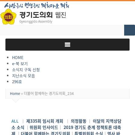
Search
for:
HOME
e-북 보기
소식지 구독 신청
지난소식 모음
296호
Home
»
더불어 함께하는 경기도의회_234
제335회 임시회 개회
의정활동
이달의 지역상담
ALL
｜
｜
｜
소 소식
위원회 인사이드
｜
2019 경기도 춘계 정책토론 대축
｜
제
｜
더불어 함께하는 경기도의회
｜
특별위원회 소식
｜
역사 바